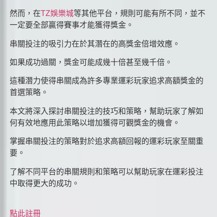
然而，在
TZ娛樂城
等其他平台，規則可能有所不同，並不
一定要全部贏得賽事才能獲得獎金。
串關投注的吸引力在於其潛在的高獎金倍增效應。
如果成功過關，獎金可能成幾十倍甚至幾千倍。
這種潛力使得串關成為許多專業運彩玩家追求高額獎金的
首選策略。
本文將深入探討串關投注的技巧和策略，幫助玩家了解如
何有效地應用此策略以增加獲得可觀獎金的機會。
掌握串關投注的策略對於追求高額回報的運彩玩家至關重
要。
了解不同平台的串關規則和策略可以幫助玩家在運彩投注
中取得更大的成功。
點此註冊