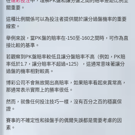
在
運彩投注
中，理解PK盤和讓分盤之間的賠率差距比例至
關重要。
這種比例關係可以為投注者提供關於讓分過盤機率的重要
線索。
舉例來說，當PK盤的賠率在-150至-160之間時，可作為直
接比較的基準。
若觀察到PK盤賠率較低且讓分盤賠率不高（例如，PK賠
率低於1.7，讓分賠率不超過+125），這通常意味著讓分
過盤的機率相對較高。
博彩公司不會無故開出高賠率，如果賠率看起來異常高，
那通常表示實際上的勝率很低。
然而，就像任何投注技巧一樣，沒有百分之百的穩贏保
證。
賽事的不確定性和操盤手的偶爾失誤都是需要考慮的因
素。