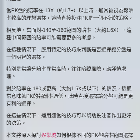
當PK盤的賠率在-13X（約1.7+）以上時，通常被視為報酬
率較高的理想選擇，這時直接投注PK是一個不錯的策略。
相反地，當面對-140至-160範圍的賠率（大約1.6X），這
種中間範圍的賠率可能需要更多的考慮。
在這種情況下，應用特定的技巧來判斷是否選擇讓分盤是
一個明智的選擇。
特別是當讓分賠率異常高時，往往暗藏風險，應謹慎處
理。
對於賠率在-180或更高（大約1.5X或以下）的情況，這通
常意味著PK的報酬率過低，此時直接選擇讓分盤可能是更
有利的選擇。
在這些情況下，運用適當的技巧可以幫助投注者作出更好
的決策。
本文將深入探討
娛樂城
如何根據不同的PK盤賠率範圍選擇