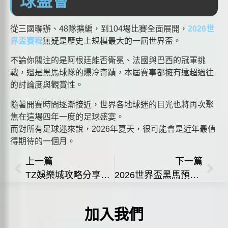
球盛會
從三國聯辦、48隊擴編，到104場比賽全面展開，
2026世
界盃賽程
無疑是歷史上規模最大的一屆世界盃。
不論你關注的是阿根廷能否衛冕、法國與巴西的冠軍挑
戰，還是黑馬球隊的爆冷奇蹟，本屆賽事都擁有遠超過往
的討論度與觀賞性。
隨著開賽時間逐漸接近，世界各地球迷的目光也將再次聚
焦在這場四年一度的足球盛宴。
而對所有足球迷來說，2026年夏天，很可能會是近年最值
得期待的一個月。
上一篇
下一篇
TZ娛樂城攻略分享｜新手到進階玩家的實用技巧解析
2026世界盃黑馬預測｜哪些球隊最有機會爆冷晉級淘汰賽？
加入我們