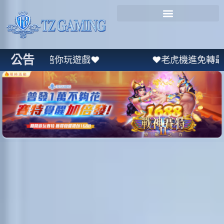
公告
陪你玩遊戲❤
❤老虎機進免轉最高送8888