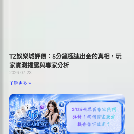
TZ娛樂城評價：5分鐘極速出金的真相，玩
家實測揭露與專家分析
2026-07-23
了解更多 »