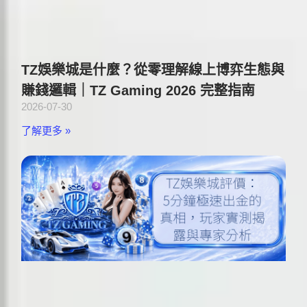
TZ娛樂城是什麼？從零理解線上博弈生態與
賺錢邏輯｜TZ Gaming 2026 完整指南
2026-07-30
了解更多 »