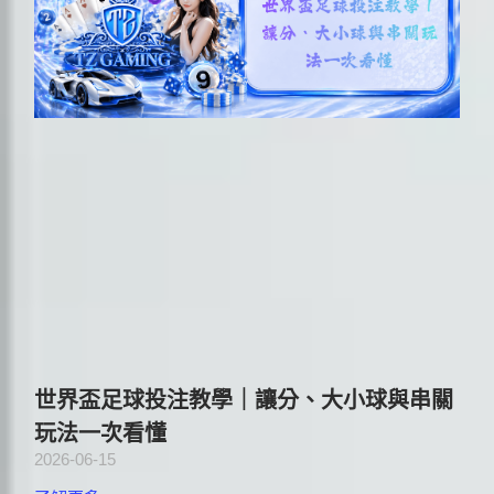
世界盃足球投注教學｜讓分、大小球與串關
玩法一次看懂
2026-06-15