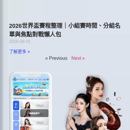
2026世界盃賽程整理｜小組賽時間、分組名
單與焦點對戰懶人包
2026-06-01
了解更多 »
« Previous
Next »