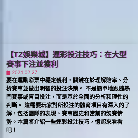
【TZ娛樂城】運彩投注技巧：在大型
賽事下注並獲利
2024-02-27
要在運動彩票中穩定獲利，關鍵在於理解賠率、分
析賽事並做出明智的投注決策。 不是簡單地跟隨熱
門賽事或盲目投注，而是基於全面的分析和理性的
判斷。 這需要玩家對所投注的體育項目有深入的了
解，包括團隊的表現、賽事歷史和當前的競賽情
勢。本篇將介紹一些運彩投注技巧，憶起來看看
吧！