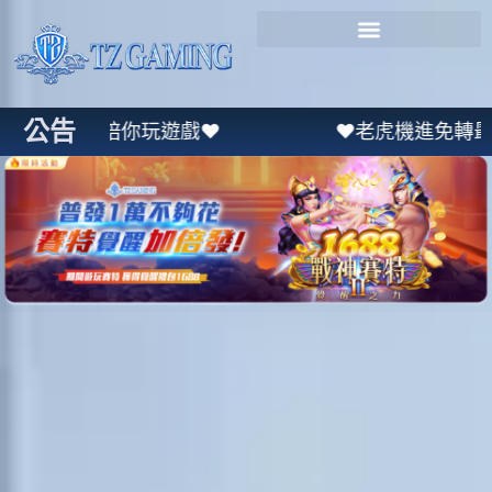
公告
正妹陪你玩遊戲❤
❤老虎機進免轉最高送88