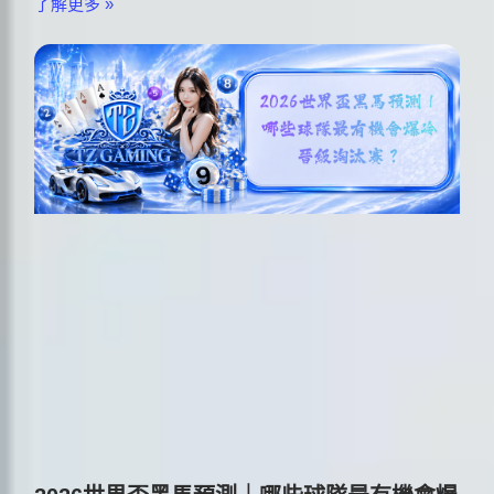
了解更多 »