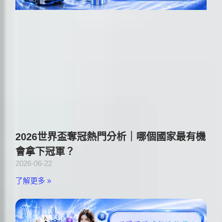
2026世界盃奪冠熱門分析｜哪個國家最有機
會拿下冠軍？
2026-06-22
了解更多 »