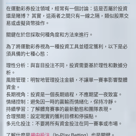
在運動彩券投注領域，經常有一個討論：這是否屬於投資
還是賭博？ 其實，這兩者之間只有一線之隔，類似股票交
易或虛擬貨幣操作。
關鍵在於您採取何種角度和方法來進行。
為了將運動彩券視為一種投資工具並穩定獲利，以下是必
須具備的七種心態：
理性分析：與盲目投注不同，投資需要基於理性和數據分
析。
風險管理：明智地管理投注金額，不讓單一賽事影響整體
資金。
長期視角：投資是一個長期過程，不應期望一夜致富。
情緒控制：避免因一時的贏輸而情緒化，保持冷靜。
持續學習：了解體育賽事的最新動態和團隊表現。
合理預期：設定現實的獲利目標和停損點。
多元化投注：不要將所有資金投注在同一賽事或市場。
了解什麼是
場中投注
（In-Play Betting）也是關鍵。