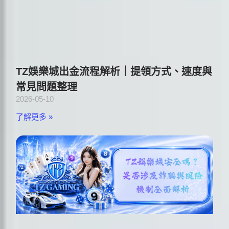
TZ娛樂城出金流程解析｜提領方式、速度與
常見問題整理
2026-05-10
了解更多 »