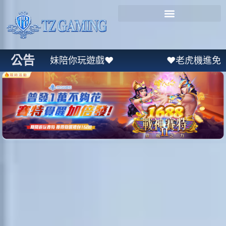
公告
灣正妹陪你玩遊戲❤
❤老虎機進免轉最高送8