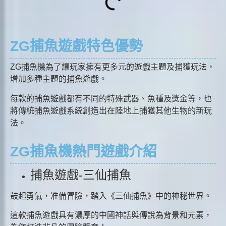
ZG捕魚遊戲特色優勢
ZG捕魚機為了讓玩家擁有更多元的遊戲主題及捕獲玩法，
增加多種主題的捕魚遊戲。
每款的捕魚遊戲都有不同的特殊武器、魚種及獎金等，也
將傳統捕魚遊戲系統創造出在陸地上捕獲其他生物的新玩
法。
ZG捕魚機熱門遊戲介紹
捕魚遊戲-三仙捕魚
鼓起勇氣，准備冒險，踏入《三仙捕魚》中的神秘世界。
這款捕魚遊戲具有濃厚的中國神話與傳說為背景和元素，