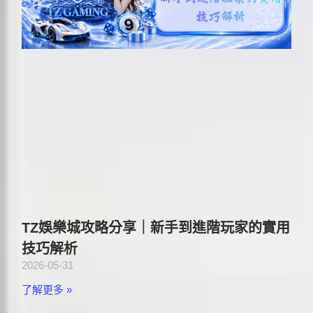
TZ娛樂城攻略分享｜新手到進階玩家的實用
技巧解析
2026-05-31
了解更多 »