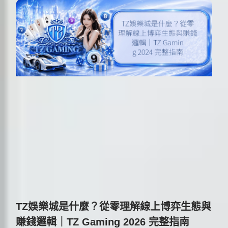
TZ娛樂城是什麼？從零理解線上博弈生態與
賺錢邏輯｜TZ Gaming 2026 完整指南