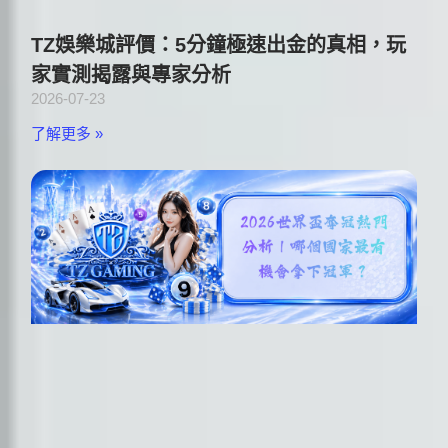
TZ娛樂城評價：5分鐘極速出金的真相，玩
家實測揭露與專家分析
2026-07-23
了解更多 »