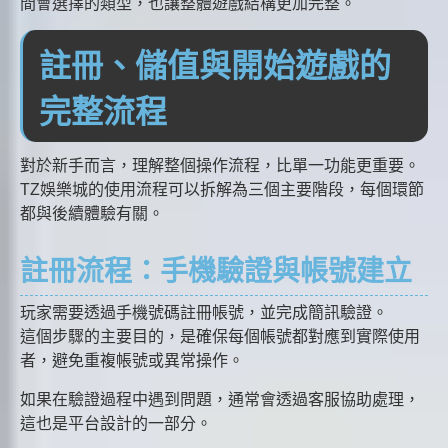
間會選擇的類型，也讓整體遊戲結構更加完整。
註冊、儲值與開始遊戲的
完整流程
對於新手而言，理解整個操作流程，比單一功能更重要。
TZ娛樂城的使用流程可以拆解為三個主要階段，每個環節
都與後續體驗有關。
註冊流程：手機驗證與帳號建立
玩家需要透過手機號碼註冊帳號，並完成簡訊驗證。
這個步驟的主要目的，是確保每個帳號都對應到實際使用
者，避免重複帳號或異常操作。
如果在驗證過程中遇到問題，通常會透過客服協助處理，
這也是平台設計的一部分。