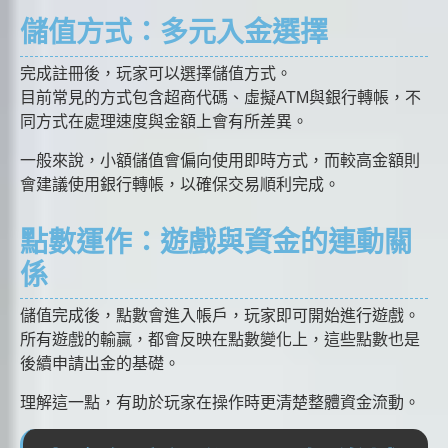
儲值方式：多元入金選擇
完成註冊後，玩家可以選擇儲值方式。
目前常見的方式包含超商代碼、虛擬ATM與銀行轉帳，不
同方式在處理速度與金額上會有所差異。
一般來說，小額儲值會偏向使用即時方式，而較高金額則
會建議使用銀行轉帳，以確保交易順利完成。
點數運作：遊戲與資金的連動關
係
儲值完成後，點數會進入帳戶，玩家即可開始進行遊戲。
所有遊戲的輸贏，都會反映在點數變化上，這些點數也是
後續申請出金的基礎。
理解這一點，有助於玩家在操作時更清楚整體資金流動。