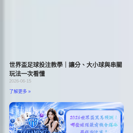
世界盃足球投注教學｜讓分、大小球與串關
玩法一次看懂
2026-06-15
了解更多 »