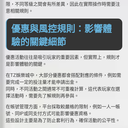
限，不同等級之間會有所差異，因此在實際操作時需要注
意相關規則。
優惠與風控規則：影響體
驗的關鍵細節
優惠活動往往是吸引玩家的重要因素，但實際上，規則才
是影響體驗的關鍵。
在TZ娛樂城中，大部分優惠都會搭配對應的條件，例如需
要完成一定的投注量才能申請出金。
同時，不同活動之間通常不可重複計算，這代表玩家在選
擇活動時，需要先了解規則再參與。
在帳號管理方面，平台採取較嚴格的限制，例如一人一帳
號、同IP或同支付方式可能影響優惠資格。
這些設計主要是為了防止套利行為，確保活動的公平性。