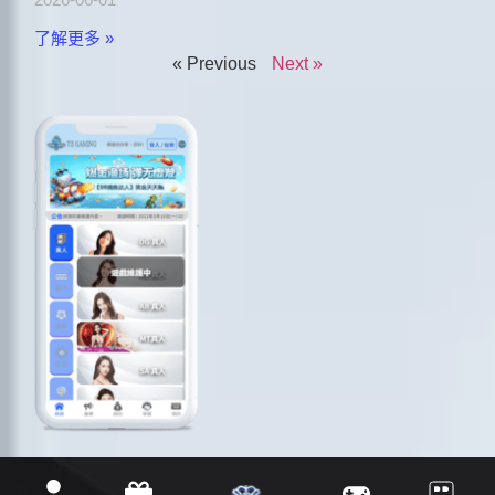
了解更多 »
« Previous
Next »