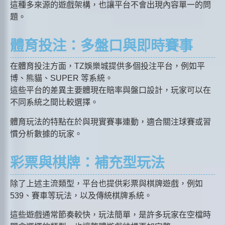
這種多來源的遊戲架構，也讓平台不會出現內容單一的問
題。
體育投注：多盤口與即時賽事
在體育投注方面，TZ娛樂城提供多個投注平台，例如平
博、熊貓、SUPER 等系統。
這些平台的差異主要體現在賠率與盤口設計，玩家可以在
不同系統之間比較選擇。
體育玩法的特點在於與現實賽事連動，適合關注球賽或習
慣分析數據的玩家。
彩票與棋牌：補充型玩法
除了上述主流類型，平台也提供彩票與棋牌遊戲，例如
539、賽車等玩法，以及傳統棋牌系統。
這些遊戲通常節奏較快，玩法簡單，是許多玩家在空檔時