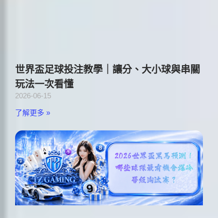
世界盃足球投注教學｜讓分、大小球與串關
玩法一次看懂
2026-06-15
了解更多 »