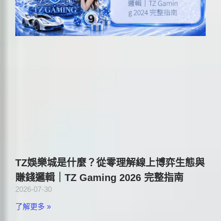
TZ娛樂城是什麼？從零理解線上博弈生態與
賺錢邏輯｜TZ Gaming 2026 完整指南
2026-07-30
了解更多 »