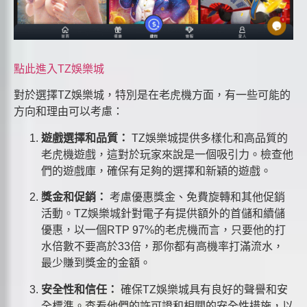
點此進入TZ娛樂城
對於選擇TZ娛樂城，特別是在老虎機方面，有一些可能的
方向和理由可以考慮：
遊戲選擇和品質：
TZ娛樂城提供多樣化和高品質的
老虎機遊戲，這對於玩家來說是一個吸引力。檢查他
們的遊戲庫，確保有足夠的選擇和新穎的遊戲。
獎金和促銷：
考慮優惠獎金、免費旋轉和其他促銷
活動。TZ娛樂城針對電子有提供額外的首儲和續儲
優惠，以一個RTP 97%的老虎機而言，只要他的打
水倍數不要高於33倍，那你都有高機率打滿流水，
最少賺到獎金的金額。
安全性和信任：
確保TZ娛樂城具有良好的聲譽和安
全標準。查看他們的許可證和相關的安全性措施，以