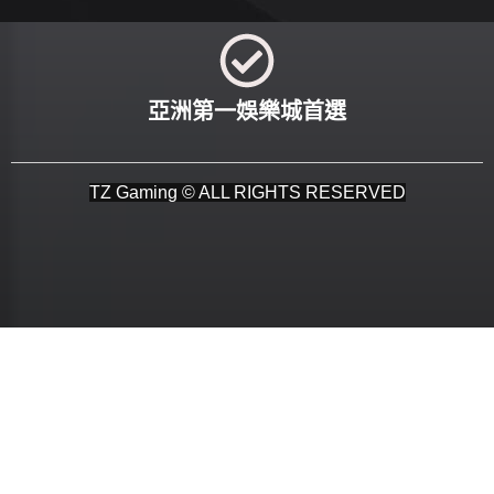
亞洲第一娛樂城首選
TZ Gaming © ALL RIGHTS RESERVED