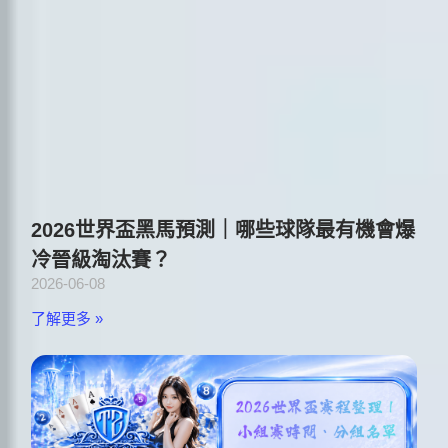
2026世界盃黑馬預測｜哪些球隊最有機會爆
冷晉級淘汰賽？
2026-06-08
了解更多 »