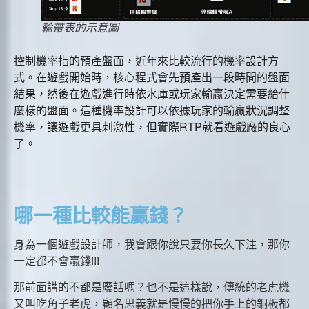
輪帶表的示意圖
控制機率指的預產盤面，近年來比較流行的機率設計方
式。在遊戲開始時，核心程式會先預產出一段時間的盤面
結果，然後在遊戲進行時依水庫或玩家輸贏決定需要給什
麼樣的盤面。這種機率設計可以依據玩家的輸贏狀況調整
機率，讓遊戲更具刺激性，但實際RTP就看遊戲廠的良心
了。
哪一種比較能贏錢？
身為一個遊戲設計師，我會跟你說只要你長久下注，那你
一定都不會贏錢!!!
那前面講的不都是廢話嗎？也不是這樣說，傳統的老虎機
又叫吃角子老虎，顧名思義就是慢慢的把你手上的銅板都