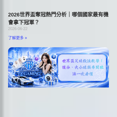
2026世界盃奪冠熱門分析｜哪個國家最有機
會拿下冠軍？
2026-06-22
了解更多 »