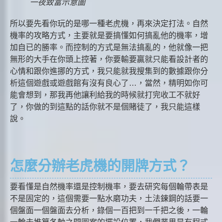
一夜致富示意圖
所以要先看你玩的是哪一種老虎機，再來決定打法。自然
機率的攻略方式，主要就是要搞懂如何搞亂他的機率，增
加自已的勝率。而控制的方式是無法搞亂的，他就像一把
無形的大手在你頭上控著，你要輸要贏就只能看設計者的
心情和跟你進挪的方式，我只能就我搜集到的數據跟你分
析這個遊戲或遊戲館有沒有良心了…，當然，精明如你可
能會想到，那我再他讓利給我的時候就打完收工不就好
了，你做的到這點的話你就不是個賭徒了，我只能這樣
說。
怎麼分辦老虎機的開牌方式？
要看懂是自然機率還是控制機率，要去研究每個輪帶表是
不是固定的，這個需要一點水磨功夫，土法鍊鋼的話要一
個盤面一個盤面去分析，錄個一百把到一千把之後，一輪