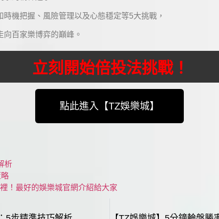
和時機把握、風險管理以及心態穩定等5大挑戰，
走向百家樂博弈的巔峰。
立刻開始倍投法挑戰！
點此進入【TZ娛樂城】
解析
策略
這裡！最好的娛樂城官網介紹給大家
：5步精準技巧解析