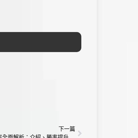
下一篇
【TZ娛樂城】5分鐘輪盤勝率全面解析：介紹、勝率提升技巧、禁忌