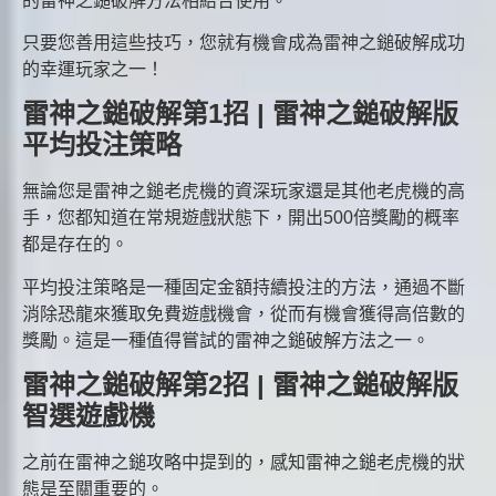
的雷神之鎚破解方法相結合使用。
只要您善用這些技巧，您就有機會成為雷神之鎚破解成功
的幸運玩家之一！
雷神之鎚破解第1招 | 雷神之鎚破解版
平均投注策略
無論您是雷神之鎚老虎機的資深玩家還是其他老虎機的高
手，您都知道在常規遊戲狀態下，開出500倍獎勵的概率
都是存在的。
平均投注策略是一種固定金額持續投注的方法，通過不斷
消除恐龍來獲取免費遊戲機會，從而有機會獲得高倍數的
獎勵。這是一種值得嘗試的雷神之鎚破解方法之一。
雷神之鎚破解第2招 | 雷神之鎚破解版
智選遊戲機
之前在雷神之鎚攻略中提到的，感知雷神之鎚老虎機的狀
態是至關重要的。