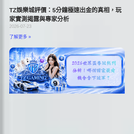
TZ娛樂城評價：5分鐘極速出金的真相，玩
家實測揭露與專家分析
2026-07-23
了解更多 »