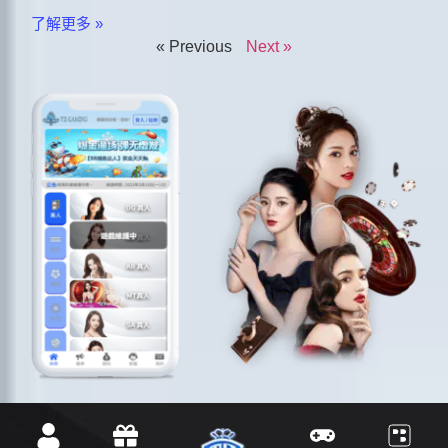
了解更多 »
« Previous
Next »