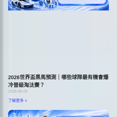
2026世界盃黑馬預測｜哪些球隊最有機會爆
冷晉級淘汰賽？
2026-06-08
了解更多 »