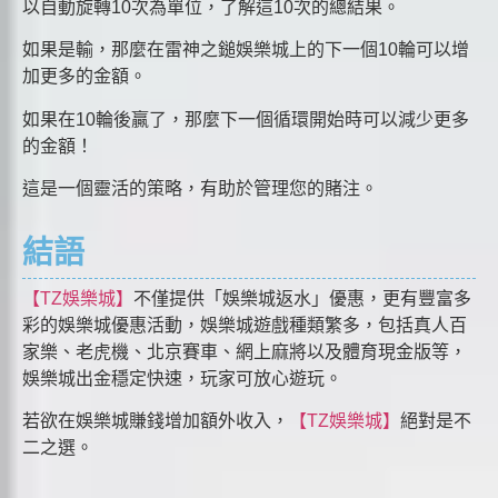
以自動旋轉10次為單位，了解這10次的總結果。
如果是輸，那麼在雷神之鎚娛樂城上的下一個10輪可以增
加更多的金額。
如果在10輪後贏了，那麼下一個循環開始時可以減少更多
的金額！
這是一個靈活的策略，有助於管理您的賭注。
結語
【TZ娛樂城】
不僅提供「娛樂城返水」優惠，更有豐富多
彩的娛樂城優惠活動，娛樂城遊戲種類繁多，包括真人百
家樂、老虎機、北京賽車、網上麻將以及體育現金版等，
娛樂城出金穩定快速，玩家可放心遊玩。
若欲在娛樂城賺錢增加額外收入，
【TZ娛樂城】
絕對是不
二之選。