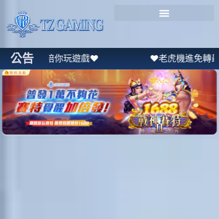
公告
正妹陪你玩遊戲❤
❤老虎機進免轉最高送88