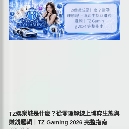
TZ娛樂城是什麼？從零理解線上博弈生態與
賺錢邏輯｜TZ Gaming 2026 完整指南