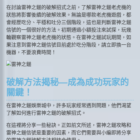
在討論雷神之鎚的破解招式之前，了解雷神之鎚老虎機的
狀態將影響後續的破解效果。無論是哪款老虎機遊戲，都
會經歷吃分、平穩和吐分三個階段，這也是判斷雷神之鎚
信號的一個很好的方法。初期通過小額投注來試探，玩幾
輪觀察雷神之鎚老虎機的狀態。在雷神之鎚試玩期間，如
果注意到雷神之鎚信號目前處於吃分階段，請立即換一台
機器，不要浪費時間！
破解方法揭秘—成為成功玩家的
關鍵！
在雷神之鎚娛樂城中，許多玩家經常遇到問題，他們渴望
了解如何進行雷神之鎚的破解招式。
在這裡將分享一些秘訣。正如前文所述，雷神之鎚攻略和
雷神之鎚信號是重要的因素，而它們需要與小編即將分享