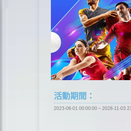
活動期間：
2023-08-01 00:00:00 ~ 2028-11-03 2