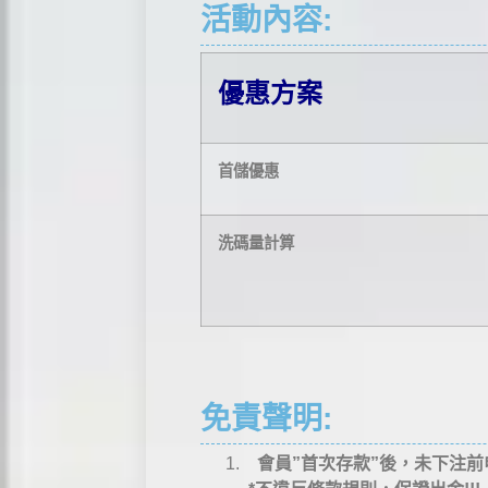
活動內容:
優惠方案
首儲優惠
洗碼量計算
免責聲明:
會員
”
首次存款
”
後，未下注前