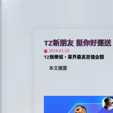
TZ新朋友 挺你好運送 首
2024-01-16
TZ娛樂城，業界最高首儲金額
本文摘要