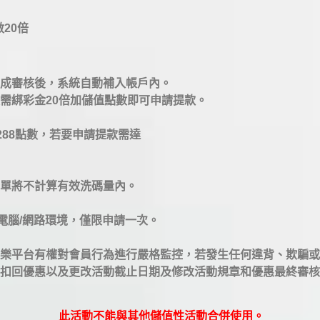
數
20
倍
完成審核後，系統自動補入帳戶內。
數需綁彩金
20
倍
加儲值點數即可申請提款。
288
點數，若要申請提款需達
賭單將不計算有效洗碼量內。
電腦
/
網路環境，僅限申請一次。
娛樂平台有權對會員行為進行嚴格監控，若發生任何違背、欺騙
及扣回優惠以及更改活動截止日期及修改活動規章和優惠最終審
此活動不能與其他儲值性活動合併使用。