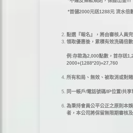
*
不違反條款規則，保證出金
!!!
*
首儲
2000
元送
1288
元
流水倍
點選『報名』，
將由審核人員
領取優惠後，累積有效洗碼倍
例
:
存款為
2,000
點數，首存送
1,
2000+(1288*20)=27,760
所有和局、無效、被取消或對
同一帳戶
/
電話號碼
/IP
位置
/
共享
為秉持會員公平公正之原則本
者，本公司將保留無限期審核