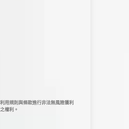
或利用規則與條款進行非法無風險獲利
核之權利。