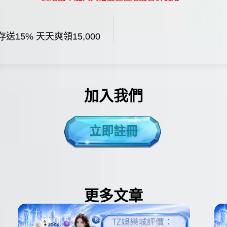
15% 天天爽領15,000
加入我們
立即註冊
更多文章