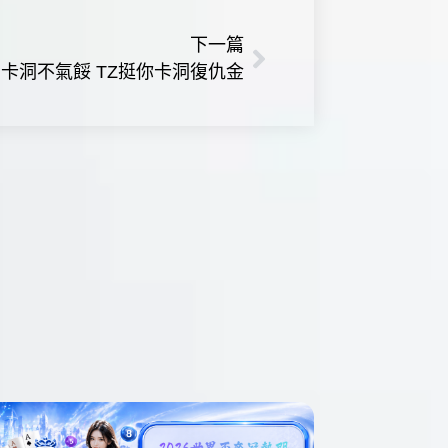
下一篇
卡洞不氣餒 TZ挺你卡洞復仇金