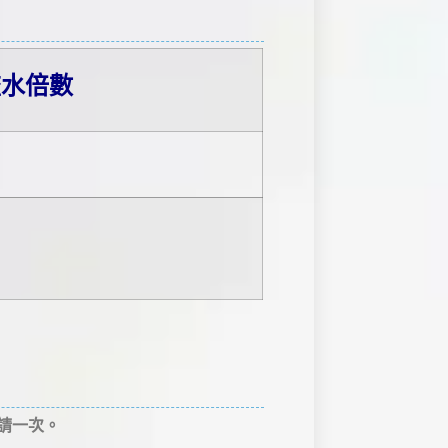
流水倍數
請一次。