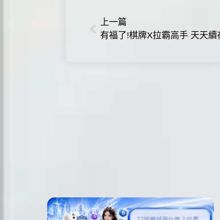
上一篇
有福了!棋牌X拉霸高手 天天續存送