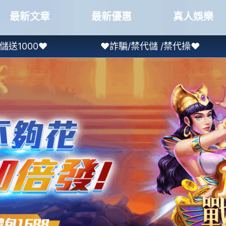
最新文章
最新優惠
真人娛樂
❤詐騙/禁代儲 /禁代操❤
❤本