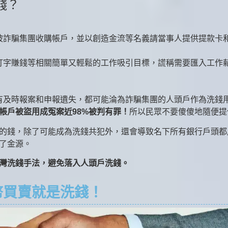
錢？
被詐騙集團收購帳戶，並以創造金流等名義請當事人提供提款卡
打字賺錢等相關簡單又輕鬆的工作吸引目標，謊稱需要匯入工作
有及時報案和申報遺失，都可能淪為詐騙集團的人頭戶作為洗錢
帳戶被盜用成冤案近98%被判有罪！
所以民眾不要傻傻地隨便提
的錢，除了可能成為洗錢共犯外，還會導致名下所有銀行戶頭都
了金源。
灣洗錢手法，避免落入人頭戶洗錢。
幣買賣就是洗錢！