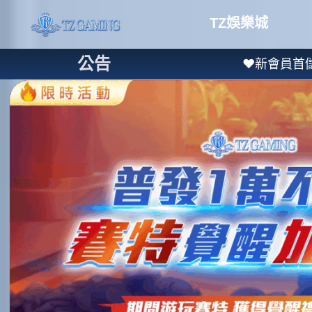
TZ娛樂城
公告
❤新會員首儲送1000❤