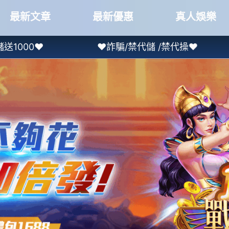
最新文章
最新優惠
真人娛樂
❤詐騙/禁代儲 /禁代操❤
❤本土