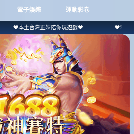
電子娛樂
運動彩卷
台灣正妹陪你玩遊戲❤
❤老虎機進免轉最高送8