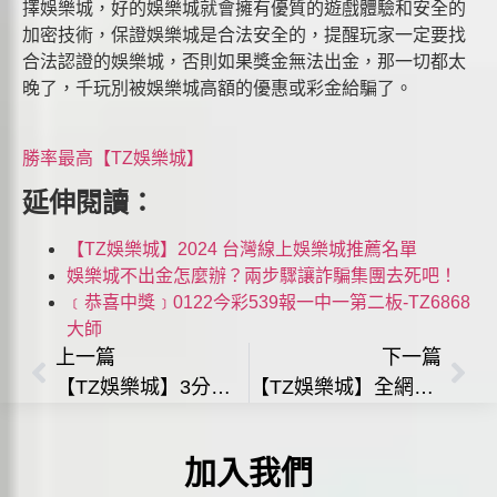
擇娛樂城，好的娛樂城就會擁有優質的遊戲體驗和安全的
加密技術，保證娛樂城是合法安全的，提醒玩家一定要找
合法認證的娛樂城，否則如果獎金無法出金，那一切都太
晚了，千玩別被娛樂城高額的優惠或彩金給騙了。
勝率最高【TZ娛樂城】
延伸閱讀：
【TZ娛樂城】2024 台灣線上娛樂城推薦名單
娛樂城不出金怎麼辦？兩步驟讓詐騙集團去死吧！
﹝恭喜中獎﹞0122今彩539報一中一第二板-TZ6868
大師
上一篇
下一篇
【TZ娛樂城】3分鐘教你百家樂破解攻略！快來看看！
【TZ娛樂城】全網最詳細，這些539抓牌技巧讓你不中獎也難！
加入我們