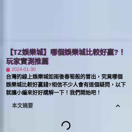
【TZ娛樂城】哪個娛樂城比較好贏?！
玩家實測推薦
2024-01-30
台灣的線上娛樂城如雨後春筍般的冒出，究竟哪個
娛樂城比較好贏錢?相信不少人會有這個疑問，以下
就讓小編來好好講解一下！我們開始吧！
本文摘要