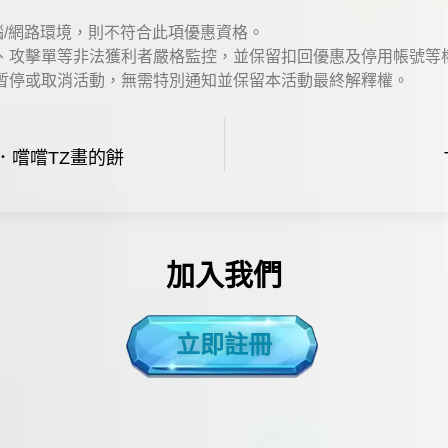
享電腦/網路環境，則不符合此項優惠資格。
騙、套利、攻擊單等非法獲利者嚴格監控，並保留扣回優惠及停用帳號等
間修改、暫停或取消活動，無需特別通知並保留本活動最終解釋權。
．嚐嚐TZ畫的餅
加入我們
立即註冊