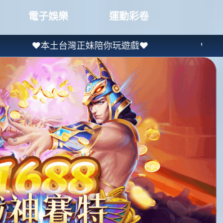
電子娛樂
運動彩卷
本土台灣正妹陪你玩遊戲❤
❤老虎機進免轉最