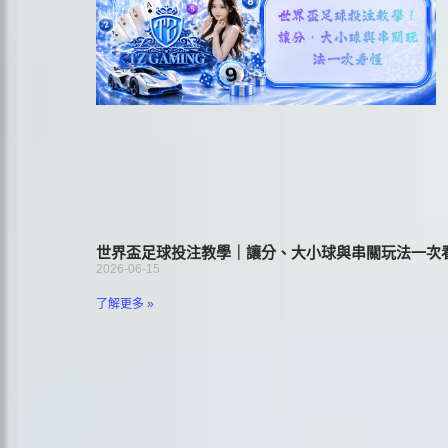
世界盃足球投注教學｜讓分、大小球與串關玩法一次
2026-06-15
了解更多 »