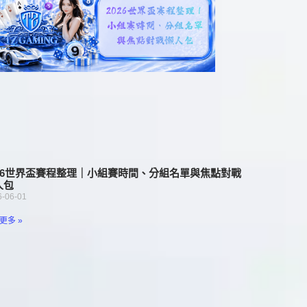
026世界盃賽程整理｜小組賽時間、分組名單與焦點對戰
人包
6-06-01
更多 »