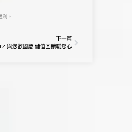
權利。
下一篇
TZ 與您歡國慶 儲值回饋暖您心