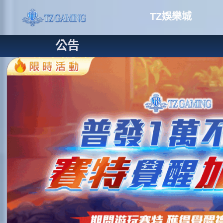
TZ娛樂城
公告