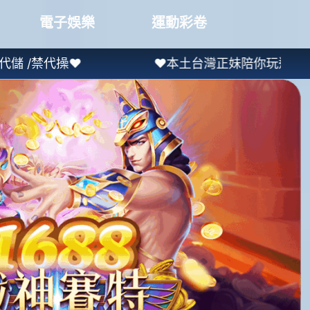
電子娛樂
運動彩卷
代操❤
❤本土台灣正妹陪你玩遊戲❤