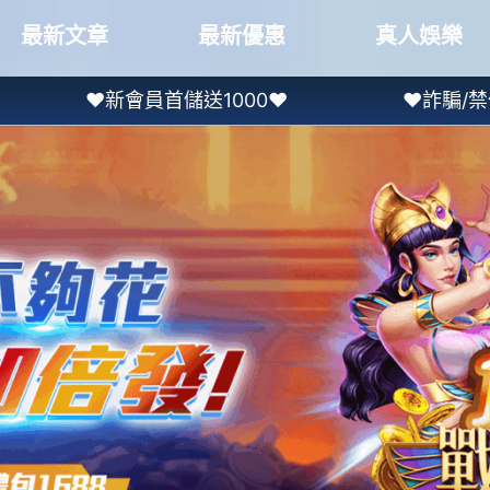
最新文章
最新優惠
真人娛樂
❤新會員首儲送1000❤
❤詐騙/禁代儲 /禁