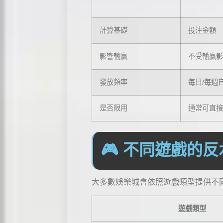
計算基礎
投注金額
影響輸贏
不受輸贏
發放頻率
每日/每週
是否限用
通常可直
🎮 不同遊戲的
大多數娛樂城會依照遊戲類型提供不
遊戲類型