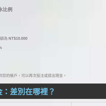
反水比例
金額為
NT$10,000
%
回到您的帳戶，可以再次投注或提出現金。
優惠金：差別在哪裡？