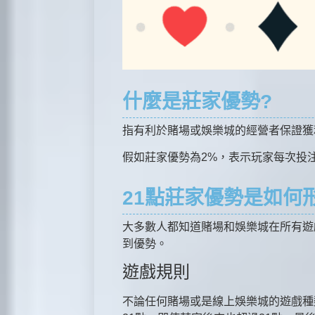
什麼是莊家優勢?
指有利於賭場或娛樂城的經營者保證獲
假如莊家優勢為2%，表示玩家每次投注
21點莊家優勢是如何
大多數人都知道賭場和娛樂城在所有遊
到優勢。
遊戲規則
不論任何賭場或是線上娛樂城的遊戲種