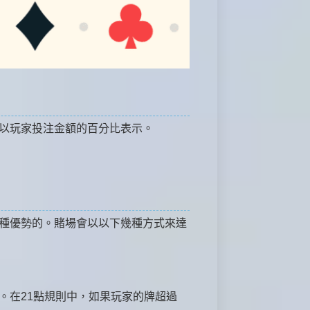
以玩家投注金額的百分比表示。
種優勢的。賭場會以以下幾種方式來達
。在21點規則中，如果玩家的牌超過