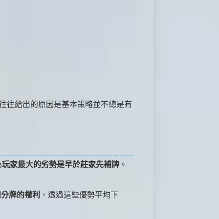
往往給出的原因是基本策略並不總是有
為
玩家最大的劣勢是早於莊家先補牌
。
和分牌的權利
，透過這些優勢平均下