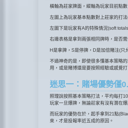
橫軸為莊家牌面，縱軸為玩家目前點數
左圖上為玩家基本點數對上莊家的打法(hard
左圖下是玩家有A的特殊情況(soft total
右邊表格是拿到兩張相同牌時，是否需
H是拿牌，S是停牌，D是加倍賭注(只
不過神奇的是，即使很多懂基本策略的
用，或是賭博還是要按照經驗或感覺打
迷思一：賭場優勢僅0
照理說按照基本策略打法，平均每打10
玩家一旦爆牌，無論莊家有沒有潛在爆
而玩家的優勢在於，起手拿到21點(Black
來，才是投報率近五成的原因。