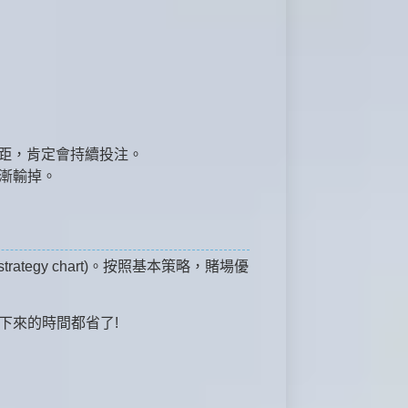
差距，肯定會持續投注。
漸輸掉。
egy chart)。按照基本策略，賭場優
下來的時間都省了!