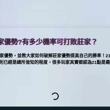
莊家優勢?有多少機率可打敗莊家？
莊家優勢，並教大家如何破解莊家優勢提高自己的勝率！2
則已經是總所皆知的程度，很多玩家其實都認為21點是