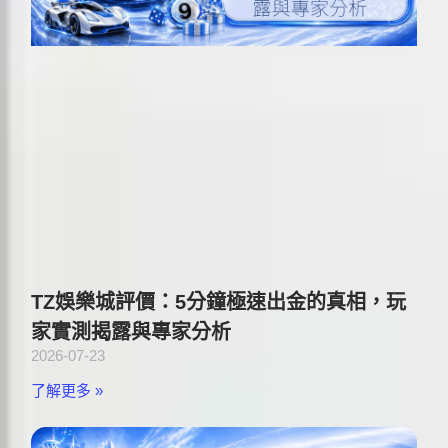
TZ娛樂城評價：5分鐘極速出金的真相，玩
家實測揭露與專家分析
2026-07-23
了解更多 »