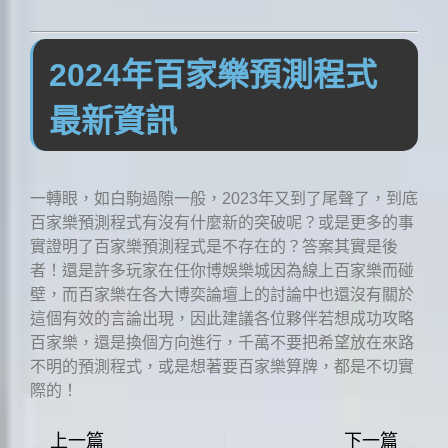
2024年百家樂預測程式
最新資訊
一轉眼，如白駒過隙一般，2023年又到了尾聲了，到底
百家樂預測程式有沒有什麼新的突破呢？或是更多的事
實證明了百家樂預測程式是不存在的？答案其實是後
者！還是許多玩家在任你博娛樂城因為線上百家樂而碰
壁，而百家樂在各大博奕論壇上的討論中也還沒有關於
這個有效的言論出現，因此建議各位夥伴若想成功攻略
百家樂，還是換個方向進行，千萬不要把希望放在來路
不明的預測程式，或是想著要百家樂算牌，都是不切實
際的！
上一篇
下一篇