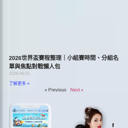
2026世界盃賽程整理｜小組賽時間、分組名
單與焦點對戰懶人包
2026-06-01
了解更多 »
« Previous
Next »