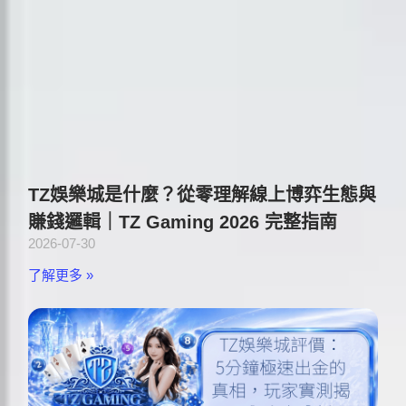
TZ娛樂城是什麼？從零理解線上博弈生態與
賺錢邏輯｜TZ Gaming 2026 完整指南
2026-07-30
了解更多 »