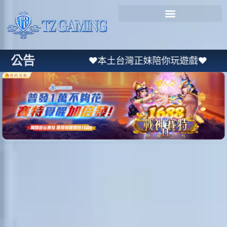
公告
❤
❤本土台灣正妹陪你玩遊戲❤