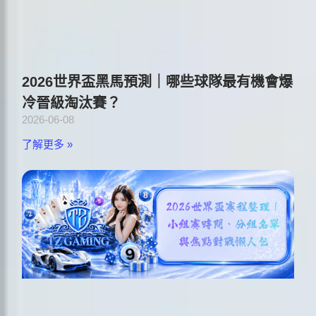
2026世界盃黑馬預測｜哪些球隊最有機會爆
冷晉級淘汰賽？
2026-06-08
了解更多 »