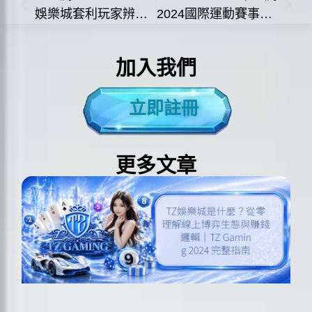
娛樂城套利玩家辨識&封鎖帳號-客服小編老實說﹝TZ娛樂城精選﹞
2024國際運動賽事表：足球、籃球、棒球等各大運彩賽程時間懶人包
加入我們
立即註冊
更多文章