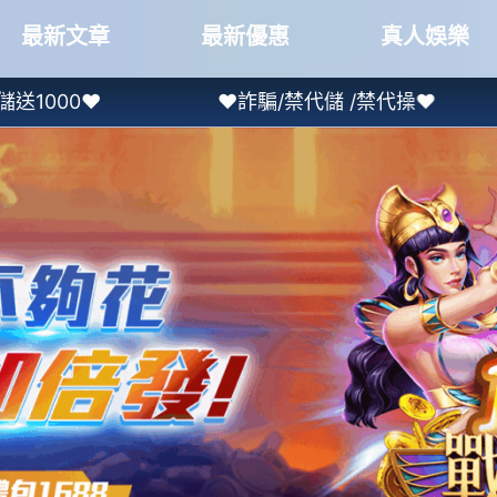
最新文章
最新優惠
真人娛樂
❤詐騙/禁代儲 /禁代操❤
❤本土