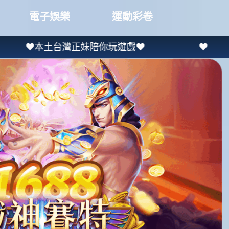
電子娛樂
運動彩卷
台灣正妹陪你玩遊戲❤
❤老虎機進免轉最高送