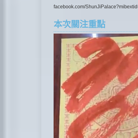
facebook.com/ShunJiPalace?mibext
本次關注重點