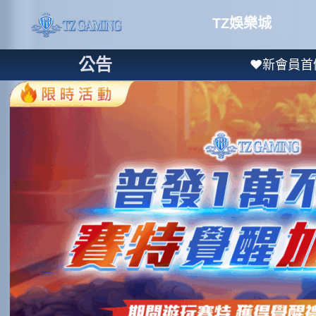
TZ娛樂城
公告
❤新會員首儲送1000❤