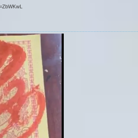
id=ZbWKwL