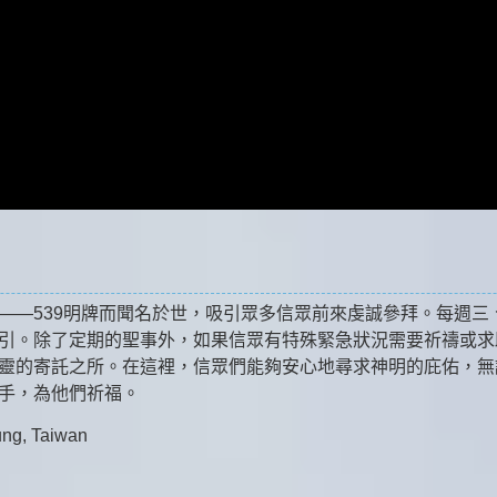
——539明牌而聞名於世，吸引眾多信眾前來虔誠參拜。每週三
引。除了定期的聖事外，如果信眾有特殊緊急狀況需要祈禱或求
靈的寄託之所。在這裡，信眾們能夠安心地尋求神明的庇佑，無
援手，為他們祈福。
, Taiwan