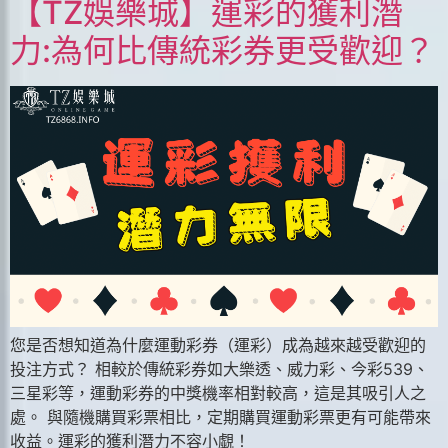
【TZ娛樂城】運彩的獲利潛
力:為何比傳統彩券更受歡迎？
您是否想知道為什麼運動彩券（運彩）成為越來越受歡迎的
投注方式？ 相較於傳統彩券如大樂透、威力彩、今彩539、
三星彩等，運動彩券的中獎機率相對較高，這是其吸引人之
處。 與隨機購買彩票相比，定期購買運動彩票更有可能帶來
收益。運彩的獲利潛力不容小覷！