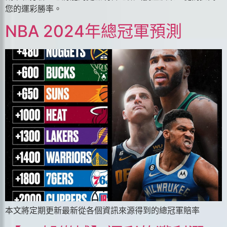
您的運彩勝率。
NBA 2024年總冠軍預測
本文將定期更新最新從各個資訊來源得到的總冠軍賠率