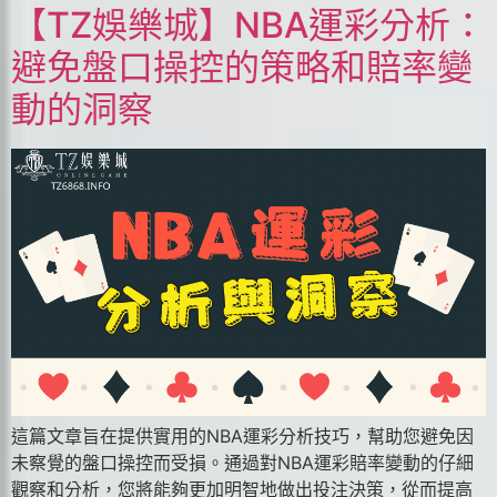
【TZ娛樂城】NBA運彩分析：
避免盤口操控的策略和賠率變
動的洞察
這篇文章旨在提供實用的NBA運彩分析技巧，幫助您避免因
未察覺的盤口操控而受損。通過對NBA運彩賠率變動的仔細
觀察和分析，您將能夠更加明智地做出投注決策，從而提高