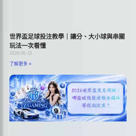
世界盃足球投注教學｜讓分、大小球與串關
玩法一次看懂
2026-06-15
了解更多 »