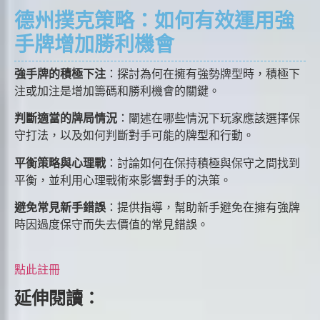
德州撲克策略：如何有效運用強
手牌增加勝利機會
強手牌的積極下注
：探討為何在擁有強勢牌型時，積極下
注或加注是增加籌碼和勝利機會的關鍵。
判斷適當的牌局情況
：闡述在哪些情況下玩家應該選擇保
守打法，以及如何判斷對手可能的牌型和行動。
平衡策略與心理戰
：討論如何在保持積極與保守之間找到
平衡，並利用心理戰術來影響對手的決策。
避免常見新手錯誤
：提供指導，幫助新手避免在擁有強牌
時因過度保守而失去價值的常見錯誤。
點此註冊
延伸閱讀：