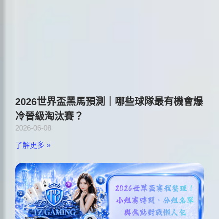
2026世界盃黑馬預測｜哪些球隊最有機會爆
冷晉級淘汰賽？
2026-06-08
了解更多 »