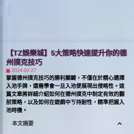
【TZ娛樂城】5大策略快速提升你的德
州撲克技巧
2024-02-27
掌握德州撲克技巧的勝利關鍵，不僅在於精心選擇
入池手牌，還需學會一旦入池便展現出侵略性。這
篇文章將詳細介紹如何在德州撲克中制定有效的翻
前策略，以及如何在遊戲中ㄎ持耐性，精準把握入
池時機。
本文摘要