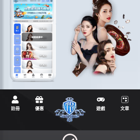
註冊
優惠
遊戲
文章