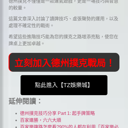
德州撲克不僅僅是一款運氣遊戲，更是一場技巧與智慧
的較量。
這篇文章深入討論了讀牌技巧、虛張聲勢的運用，以及
處理不確定性的戰術。
希望這些進階技巧能為您的撲克之路增添亮點，使您在
牌桌上更加卓越。
立刻加入德州撲克戰局！
點此進入【TZ娛樂城】
延伸閱讀：
德州撲克技巧分享 Part 1: 起手牌策略
百家連勝，六六大順
百家樂牌路怎麼看?90%的人都在利用「百家樂必