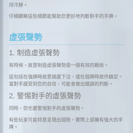
持冷靜。
仔細觀察這些細節能幫助您更好地判斷對手的手牌。
虛張聲勢
1. 制造虛張聲勢
有時候，故意制造虛張聲勢是一個有效的戰術。
這包括在強牌時故意過度下注，或在弱牌時故作鎮定。
當對手感受到您的自信，可能會做出錯誤的判斷。
2. 警惕對手的虛張聲勢
同時，您也要警惕對手的虛張聲勢。
有些玩家可能特意呈現出弱勢，實際上卻擁有強大的手
牌。