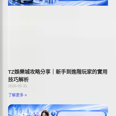
TZ娛樂城攻略分享｜新手到進階玩家的實用
技巧解析
2026-05-31
了解更多 »