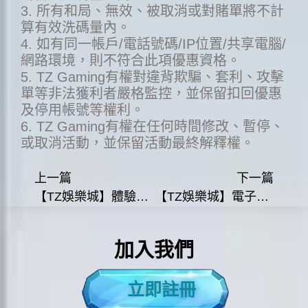
3. 所有和局、無效、被取消或對賭單將不計
算有效洗碼量內。
4. 如有同一帳戶/電話號碼/IP位置/共享電腦/
網路環境，則不符合此項優惠資格。
5. TZ Gaming有權對違背欺騙、套利、攻擊
單等非法獲利者嚴格監控，並保留扣回優惠
及停用帳號等權利。
6. TZ Gaming有權在任何時間修改、暫停、
或取消活動，並保留活動最終解釋權。
上一篇
下一篇
【TZ娛樂城】體驗金獲取指南
【TZ娛樂城】電子館首儲大放送
加入我們
立即註冊