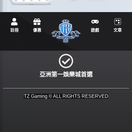
註冊
優惠
遊戲
文章
亞洲第一娛樂城首選
TZ Gaming © ALL RIGHTS RESERVED