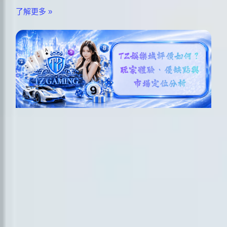
了解更多 »