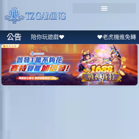
公告
妹陪你玩遊戲❤
❤老虎機進免轉最高送888