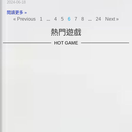
2024-06-18
閱讀更多 »
« Previous
1
...
4
5
6
7
8
...
24
Next »
熱門遊戲
HOT GAME