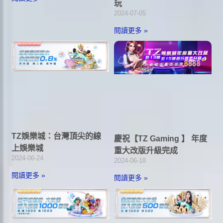
玩
2024-07-05
閱讀更多 »
TZ娛樂城：台灣頂尖的線
慶祝【TZ Gaming 】 年度
上娛樂城
重大改版升級完成
2024-06-24
2024-06-18
閱讀更多 »
閱讀更多 »