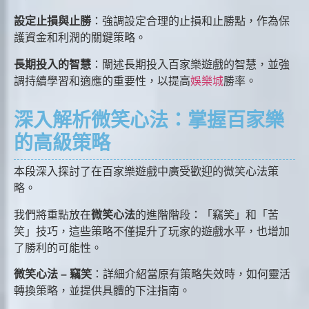
設定止損與止勝
：強調設定合理的止損和止勝點，作為保
護資金和利潤的關鍵策略。
長期投入的智慧
：闡述長期投入百家樂遊戲的智慧，並強
調持續學習和適應的重要性，以提高
娛樂城
勝率。
深入解析微笑心法：掌握百家樂
的高級策略
本段深入探討了在百家樂遊戲中廣受歡迎的微笑心法策
略。
我們將重點放在
微笑心法
的進階階段：「竊笑」和「苦
笑」技巧，這些策略不僅提升了玩家的遊戲水平，也增加
了勝利的可能性。
微笑心法 – 竊笑
：詳細介紹當原有策略失效時，如何靈活
轉換策略，並提供具體的下注指南。