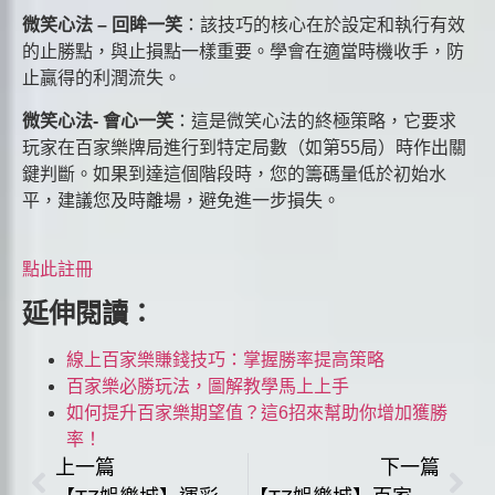
微笑心法 – 回眸一笑
：該技巧的核心在於設定和執行有效
的止勝點，與止損點一樣重要。學會在適當時機收手，防
止贏得的利潤流失。
微笑心法- 會心一笑
：這是微笑心法的終極策略，它要求
玩家在百家樂牌局進行到特定局數（如第55局）時作出關
鍵判斷。如果到達這個階段時，您的籌碼量低於初始水
平，建議您及時離場，避免進一步損失。
點此註冊
延伸閱讀：
線上百家樂賺錢技巧：掌握勝率提高策略
百家樂必勝玩法，圖解教學馬上上手
如何提升百家樂期望值？這6招來幫助你增加獲勝
率！
上一篇
下一篇