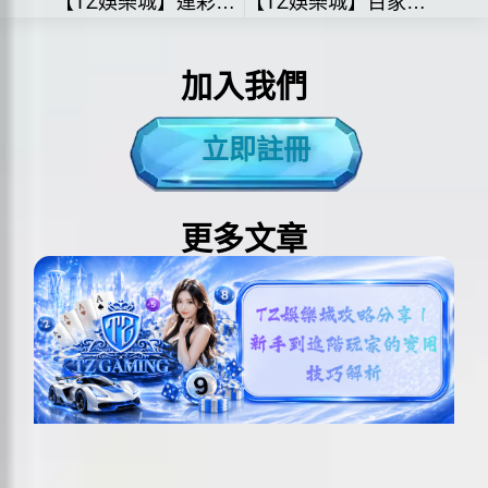
【TZ娛樂城】運彩投注策略：選擇讓分與不讓分的智慧
【TZ娛樂城】百家樂贏錢秘訣：線上賭神分享成功策略
加入我們
立即註冊
更多文章