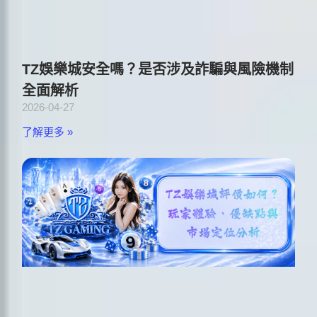
TZ娛樂城安全嗎？是否涉及詐騙與風險機制
全面解析
2026-04-27
了解更多 »