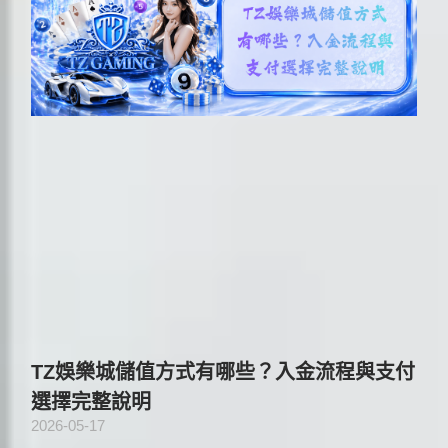
TZ娛樂城儲值方式有哪些？入金流程與支付
選擇完整說明
2026-05-17