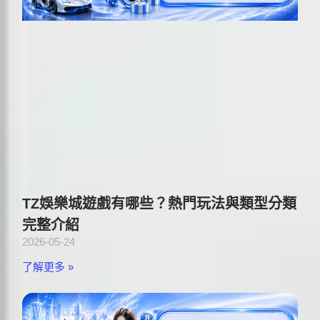
TZ娛樂城遊戲有哪些？熱門玩法與類型分類
完整介紹
2026-05-24
了解更多 »