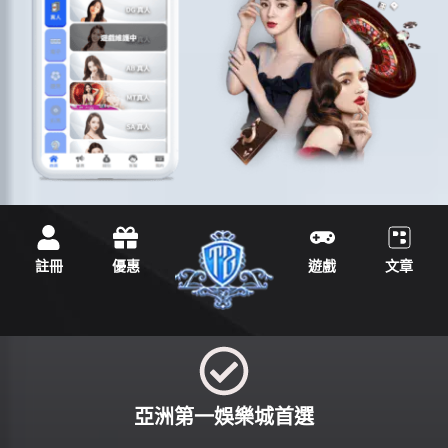
註冊
優惠
遊戲
文章
亞洲第一娛樂城首選