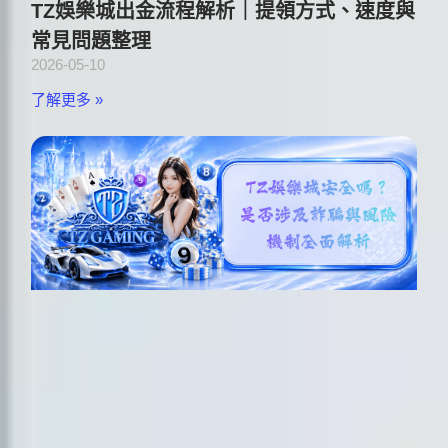
TZ娛樂城出金流程解析｜提領方式、速度與
常見問題整理
2026-05-10
了解更多 »