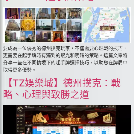
要成為一位優秀的德州撲克玩家，不僅需要心理戰的技巧，
更需要在起手牌時有獨到的眼光和明確的策略。這篇文章將
分享一些在不同情境下的起手牌選擇技巧，以助您在牌局中
取得更多優勢。
【TZ娛樂城】德州撲克：戰
略、心理與致勝之道