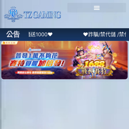
公告
會員首儲送1000❤
❤詐騙/禁代儲 /禁代操