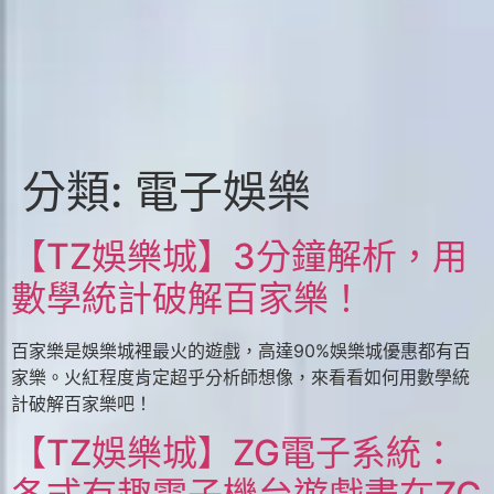
分類:
電子娛樂
【TZ娛樂城】3分鐘解析，用
數學統計破解百家樂！
百家樂是娛樂城裡最火的遊戲，高達90%娛樂城優惠都有百
家樂。火紅程度肯定超乎分析師想像，來看看如何用數學統
計破解百家樂吧！
【TZ娛樂城】ZG電子系統：