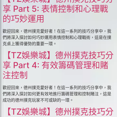
享 Part 5: 表情控制和心理戰
的巧妙運用
歡迎回來，德州撲克愛好者！在這一系列的技巧分享中，我
們將深入探討如何巧妙運用表情控制和心理戰術，這是在撲
克桌上獲得優勢的重要一環。
【TZ娛樂城】德州撲克技巧分
享 Part 4: 有效籌碼管理和賭
注控制
歡迎回來，德州撲克愛好者！在這一系列的技巧分享中，我
們將深入探討如何更有效地進行籌碼管理和控制賭注，這是
成功的德州撲克玩家不可或缺的一環。
【TZ娛樂城】德州撲克技巧分