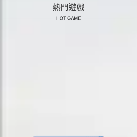
熱門遊戲
HOT GAME